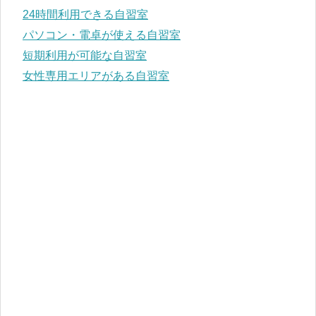
愛媛県
24時間利用できる自習室
パソコン・電卓が使える自習室
九州･沖縄地方
短期利用が可能な自習室
福岡県
女性専用エリアがある自習室
熊本県
宮崎県
鹿児島県
沖縄県
タイプ別 有料自習室
24時間利用できる自習室
PC・電卓が使える自習室
短期利用が可能な自習室