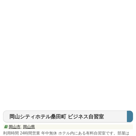
千葉県
群馬県
信越・北陸・東海地方
新潟県
長野県
富山県
福井県
愛知県
静岡県
岡山シティホテル桑田町 ビジネス自習室
岡山市
,
岡山県
三重県
利用時間 24時間営業 年中無休 ホテル内にある有料自習室です。部屋は