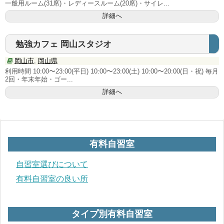
一般用ルーム(31席)・レディースルーム(20席)・サイレ...
近畿地方
詳細へ
大阪府
勉強カフェ 岡山スタジオ
兵庫県
岡山市
,
岡山県
利用時間 10:00〜23:00(平日) 10:00〜23:00(土) 10:00〜20:00(日・祝) 毎月
京都府
2回・年末年始・ゴー...
詳細へ
滋賀県
奈良県
有料自習室
中国･四国地方
岡山県
自習室選びについて
有料自習室の良い所
広島県
香川県
タイプ別有料自習室