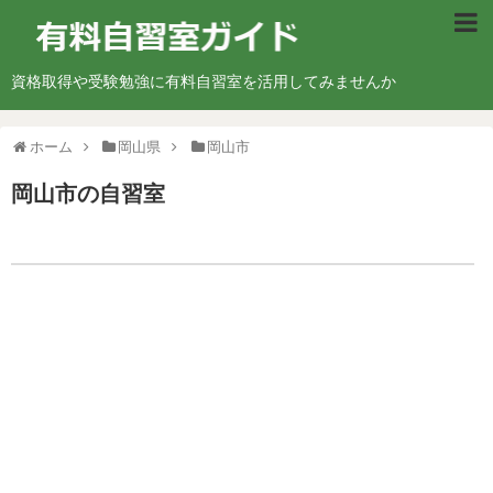
北海道・東北地方
資格取得や受験勉強に有料自習室を活用してみませんか
北海道
ホーム
岡山県
岡山市
青森県
岡山市
の自習室
宮城県
山形県
福島県
関東地方
東京都
神奈川県
埼玉県