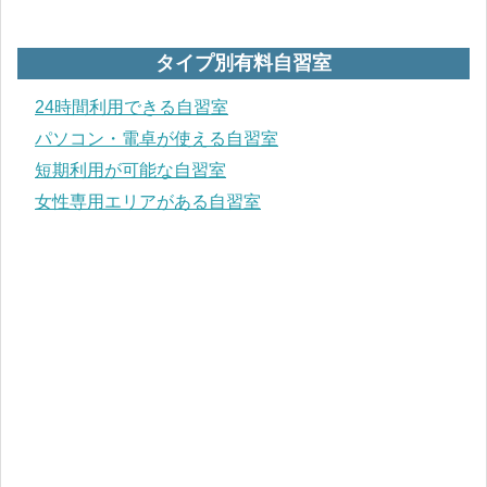
愛媛県
九州･沖縄地方
タイプ別有料自習室
福岡県
24時間利用できる自習室
パソコン・電卓が使える自習室
熊本県
短期利用が可能な自習室
宮崎県
女性専用エリアがある自習室
鹿児島県
沖縄県
タイプ別 有料自習室
24時間利用できる自習室
PC・電卓が使える自習室
短期利用が可能な自習室