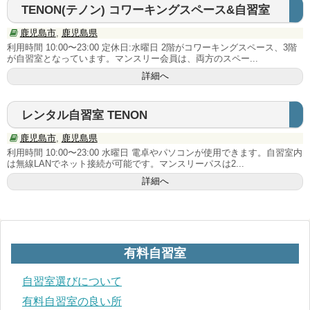
TENON(テノン) コワーキングスペース&自習室
近畿地方
鹿児島市
,
鹿児島県
大阪府
利用時間 10:00〜23:00 定休日:水曜日 2階がコワーキングスペース、3階
が自習室となっています。マンスリー会員は、両方のスペー...
兵庫県
詳細へ
京都府
レンタル自習室 TENON
滋賀県
鹿児島市
,
鹿児島県
利用時間 10:00〜23:00 水曜日 電卓やパソコンが使用できます。自習室内
奈良県
は無線LANでネット接続が可能です。マンスリーパスは2...
詳細へ
中国･四国地方
岡山県
広島県
有料自習室
自習室選びについて
香川県
有料自習室の良い所