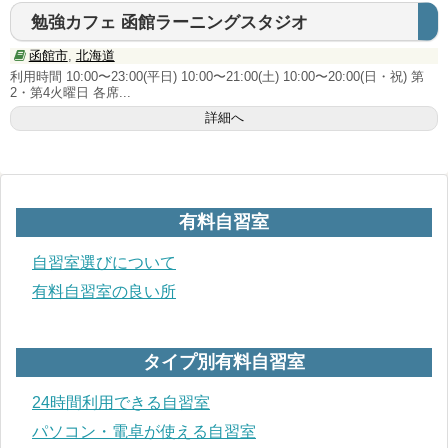
愛媛県
勉強カフェ 函館ラーニングスタジオ
九州･沖縄地方
函館市
,
北海道
利用時間 10:00〜23:00(平日) 10:00〜21:00(土) 10:00〜20:00(日・祝) 第
福岡県
2・第4火曜日 各席...
詳細へ
熊本県
宮崎県
鹿児島県
有料自習室
沖縄県
自習室選びについて
有料自習室の良い所
タイプ別 有料自習室
24時間利用できる自習室
タイプ別有料自習室
PC・電卓が使える自習室
24時間利用できる自習室
パソコン・電卓が使える自習室
短期利用が可能な自習室