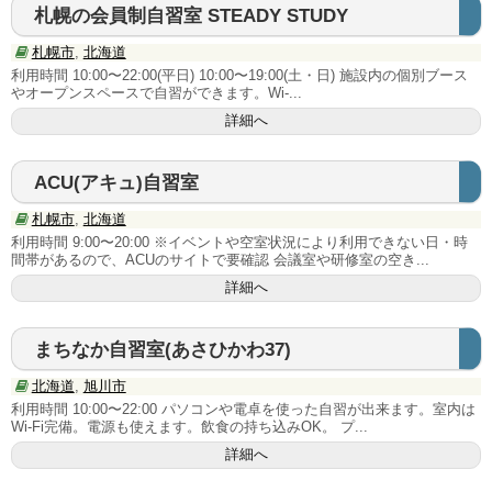
札幌の会員制自習室 STEADY STUDY
近畿地方
札幌市
,
北海道
大阪府
利用時間 10:00〜22:00(平日) 10:00〜19:00(土・日) 施設内の個別ブース
やオープンスペースで自習ができます。Wi-...
兵庫県
詳細へ
京都府
ACU(アキュ)自習室
滋賀県
札幌市
,
北海道
利用時間 9:00〜20:00 ※イベントや空室状況により利用できない日・時
奈良県
間帯があるので、ACUのサイトで要確認 会議室や研修室の空き...
詳細へ
中国･四国地方
まちなか自習室(あさひかわ37)
岡山県
北海道
,
旭川市
広島県
利用時間 10:00〜22:00 パソコンや電卓を使った自習が出来ます。室内は
Wi-Fi完備。電源も使えます。飲食の持ち込みOK。 プ...
香川県
詳細へ