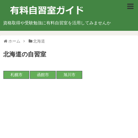
北海道・東北地方
資格取得や受験勉強に有料自習室を活用してみませんか
北海道
ホーム
北海道
青森県
北海道
の自習室
宮城県
山形県
札幌市
函館市
旭川市
福島県
関東地方
東京都
神奈川県
埼玉県