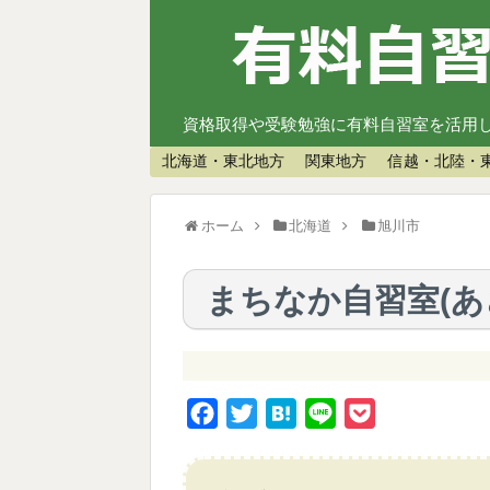
資格取得や受験勉強に有料自習室を活用
北海道・東北地方
関東地方
信越・北陸・
ホーム
北海道
旭川市
まちなか自習室(あ
F
T
H
L
P
a
w
a
i
o
c
i
t
n
c