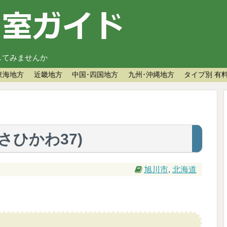
してみませんか
東海地方
近畿地方
中国･四国地方
九州･沖縄地方
タイプ別 有
さひかわ37)
旭川市
,
北海道