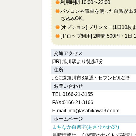
利用時間 10:00〜22:00
e
t
e
e
k
パソコンや電卓を使った自習が出来
b
t
n
e
ち込みOK。
o
e
a
t
[オプション] プリンター(1日10
o
r
[ドロップ利用] 2時間 500円・1日 1
k
交通アクセス
[JR] 旭川駅より徒歩7分
住所
北海道旭川市3条通7 セブンビル2階
お問い合わせ
TEL:0166-21-3155
FAX:0166-21-3166
E-mail:info@asahikawa37.com
ホームページ
まちなか自習室(あさひかわ37)
最新情報は、自習室のサイトで確認し