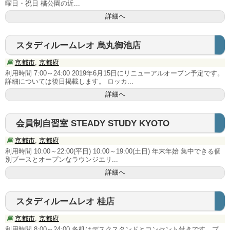
曜日・祝日 橘公園の近...
近畿地方
詳細へ
大阪府
スタディルームレオ 烏丸御池店
兵庫県
京都市
,
京都府
利用時間 7:00～24:00 2019年6月15日にリニューアルオープン予定です。
京都府
詳細については後日掲載します。 ロッカ...
詳細へ
滋賀県
奈良県
会員制自習室 STEADY STUDY KYOTO
京都市
,
京都府
中国･四国地方
利用時間 10:00～22:00(平日) 10:00～19:00(土日) 年末年始 集中できる個
別ブースとオープンなラウンジエリ...
岡山県
詳細へ
広島県
スタディルームレオ 桂店
香川県
京都市
,
京都府
利用時間 8:00～24:00 各机はデスクスタンドとコンセント付きです。プ