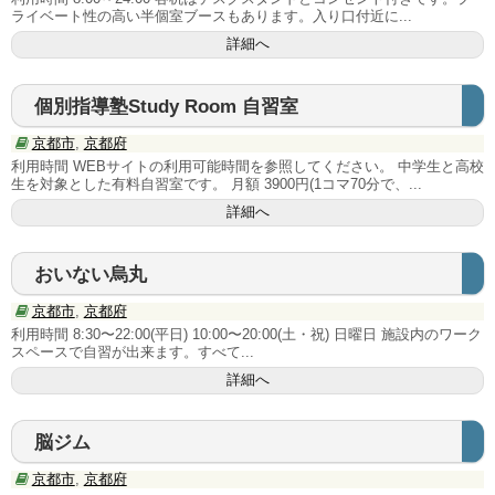
愛媛県
ライベート性の高い半個室ブースもあります。入り口付近に...
詳細へ
九州･沖縄地方
福岡県
個別指導塾Study Room 自習室
京都市
,
京都府
熊本県
利用時間 WEBサイトの利用可能時間を参照してください。 中学生と高校
生を対象とした有料自習室です。 月額 3900円(1コマ70分で、...
宮崎県
詳細へ
鹿児島県
おいない烏丸
沖縄県
京都市
,
京都府
利用時間 8:30〜22:00(平日) 10:00〜20:00(土・祝) 日曜日 施設内のワーク
タイプ別 有料自習室
スペースで自習が出来ます。すべて...
詳細へ
24時間利用できる自習室
PC・電卓が使える自習室
脳ジム
短期利用が可能な自習室
京都市
,
京都府