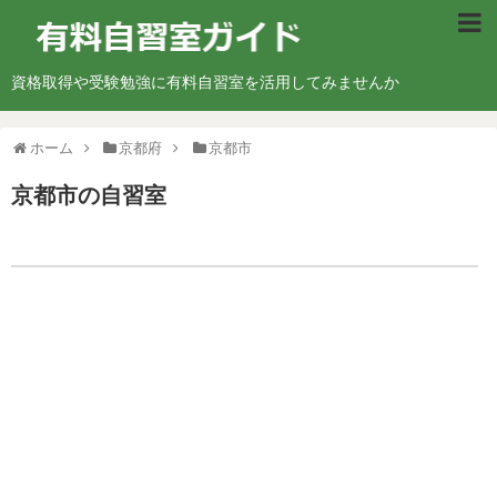
北海道・東北地方
資格取得や受験勉強に有料自習室を活用してみませんか
北海道
ホーム
京都府
京都市
青森県
京都市
の自習室
宮城県
山形県
福島県
関東地方
東京都
神奈川県
埼玉県