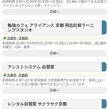
利用時間 9:00〜23:00(平日) 9:00〜21:00(土・日) 静かで集中できる自習ス
ペースとデュアルモニタ席、ラウンジで...
女性エリアがある自習室
詳細へ
ネットカフェで自習
勉強カフェ アライアンス 京都 同志社前ラーニ
ングスタジオ
京都市
,
京都府
利用時間 10:00〜23:00(平日) 10:00〜21:00(土) 10:00〜20:00(日・祝) 最終
月曜日・GW・夏季・...
詳細へ
アシストシステム 自習室
京都市
,
京都府
利用時間 8:30〜22:30 原則無休 大学受験専門の自習室です。各机にはパ
ーティションがあり勉強に集中できるようになっています...
詳細へ
レンタル自習室 サクラサク京都